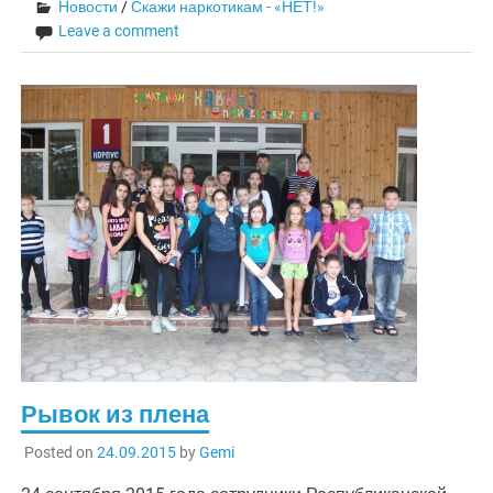
Новости
/
Скажи наркотикам - «НЕТ!»
Leave a comment
Рывок из плена
Posted on
24.09.2015
by
Gemi