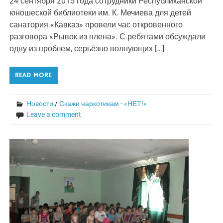
24 сентября 2015 года сотрудники Республиканской
юношеской библиотеки им. К. Мечиева для детей
санатория «Кавказ» провели час откровенного
разговора «Рывок из плена». С ребятами обсуждали
одну из проблем, серьёзно волнующих […]
READ MORE
Новости
/
Скажи наркотикам - «НЕТ!»
Leave a comment