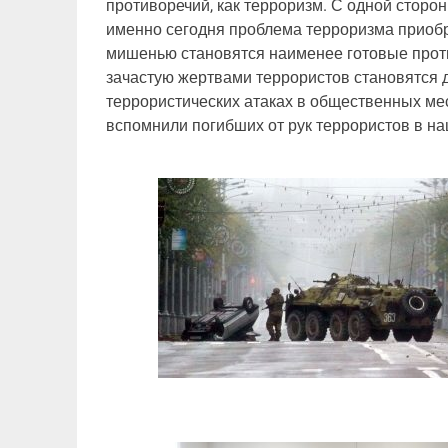
противоречий, как терроризм. С одной сторон
именно сегодня проблема терроризма приобре
мишенью становятся наименее готовые проти
зачастую жертвами террористов становятся де
террористических атаках в общественных мес
вспомнили погибших от рук террористов в на