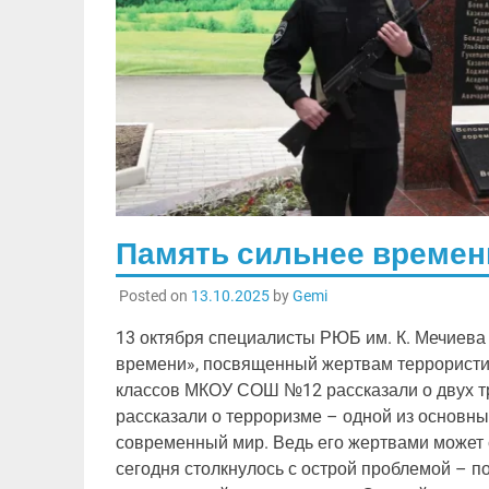
Память сильнее времен
Posted on
13.10.2025
by
Gemi
13 октября специалисты РЮБ им. К. Мечиева
времени», посвященный жертвам террористиче
классов МКОУ СОШ №12 рассказали о двух тра
рассказали о терроризме – одной из основны
современный мир. Ведь его жертвами может 
сегодня столкнулось с острой проблемой – 