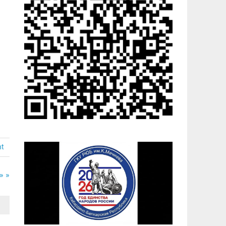
nt
» »