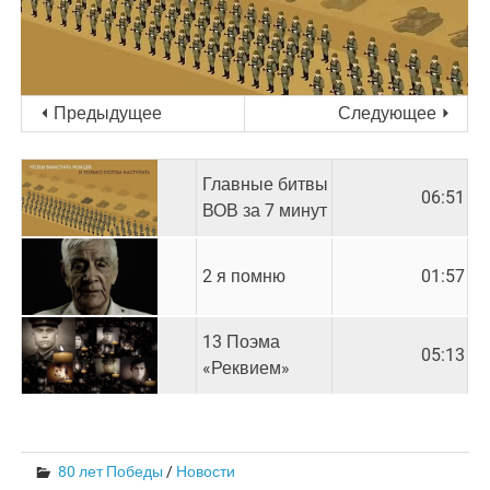
⏴ Предыдущее
Следующее ⏵
Главные битвы
06:51
ВОВ за 7 минут
2 я помню
01:57
13 Поэма
05:13
«Реквием»
80 лет Победы
/
Новости