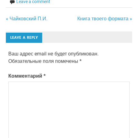
Leave a comment
Навигация
« Чайковский П.И.
Книга твоего формата »
по
LEAVE A REPLY
записям
Ваш адрес email не будет опубликован.
Обязательные поля помечены
*
Комментарий
*